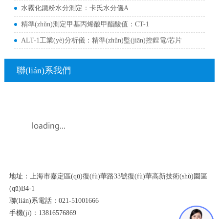
水霧化鐵粉水分測定：卡氏水分儀A
精準(zhǔn)測定甲基丙烯酸甲酯酸值：CT-1
ALT-1工業(yè)分析儀：精準(zhǔn)監(jiān)控鋰電/芯片
聯(lián)系我們
地址：上海市嘉定區(qū)復(fù)華路33號復(fù)華高新技術(shù)園區
(qū)B4-1
聯(lián)系電話：021-51001666
手機(jī)：13816576869