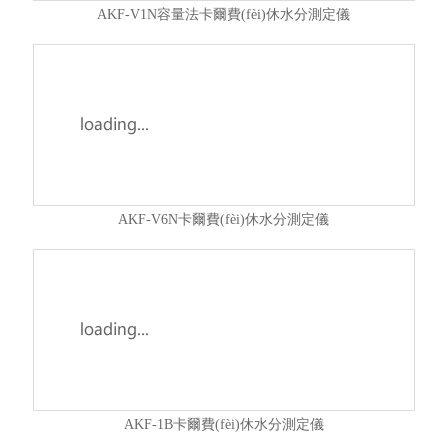
AKF-V1N容量法卡爾費(fèi)休水分測定儀
AKF-V6N卡爾費(fèi)休水分測定儀
AKF-1B卡爾費(fèi)休水分測定儀