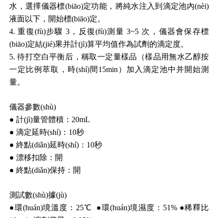
水，選擇儀器標(biāo)定功能，將純水注入到滴定池內(nèi)
液面以下，開始標(biāo)定。
4. 重復(fù)步驟 3，反復(fù)測量 3~5 次，儀器會保存標
(biāo)定結(jié)果并計(jì)算平均值作為試劑的滴定度。
5. 待打空白平衡后，稱取一定量樣品（樣品用無水乙醇按
一定比例萃取，時(shí)間15min）加入滴定池中并開始測
量。
儀器參數(shù)
● 計(jì)量管體積：20mL
● 滴定延時(shí)：10秒
● 終點(diǎn)延時(shí)：10秒
● 漂移扣除：開
● 終點(diǎn)保持：開
測試數(shù)據(jù)
●環(huán)境溫度：25℃ ●環(huán)境濕度：51% ●稀釋比