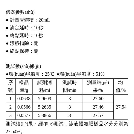
儀器參數(shù)
● 計量管體積：20mL
● 滴定延時：10秒
● 終點延時：10秒
● 漂移扣除：開
● 終點保持：開
測試數(shù)據(jù)
●環(huán)境溫度：25℃ ●環(huán)境濕度：51%
序
樣品
試劑消
測試時
測量結(jié)
均
號
量/g
耗/ml
間/min
果/%
值/%
1
0.0638
5.9609
3
27.60
2
0.0566
5.2635
3
27.46
27.54
3
0.0577
5.3866
3
27.57
測試結(jié)果：經(jīng)測試，該液體氮肥樣品水分分別為
27.54%。