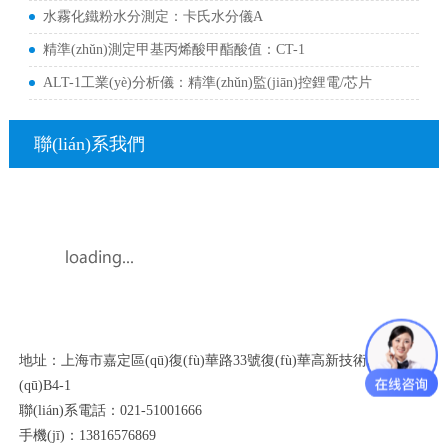
水霧化鐵粉水分測定：卡氏水分儀A
精準(zhǔn)測定甲基丙烯酸甲酯酸值：CT-1
ALT-1工業(yè)分析儀：精準(zhǔn)監(jiān)控鋰電/芯片
聯(lián)系我們
地址：上海市嘉定區(qū)復(fù)華路33號復(fù)華高新技術(shù)園區
(qū)B4-1
聯(lián)系電話：021-51001666
手機(jī)：13816576869