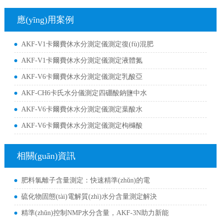
應(yīng)用案例
AKF-V1卡爾費休水分測定儀測定復(fù)混肥
AKF-V1卡爾費休水分測定儀測定液體氮
AKF-V6卡爾費休水分測定儀測定乳酸亞
AKF-CH6卡氏水分儀測定四硼酸鈉鹽中水
AKF-V6卡爾費休水分測定儀測定葉酸水
AKF-V6卡爾費休水分測定儀測定枸櫞酸
相關(guān)資訊
肥料氯離子含量測定：快速精準(zhǔn)的電
硫化物固態(tài)電解質(zhì)水分含量測定解決
精準(zhǔn)控制NMP水分含量，AKF-3N助力新能