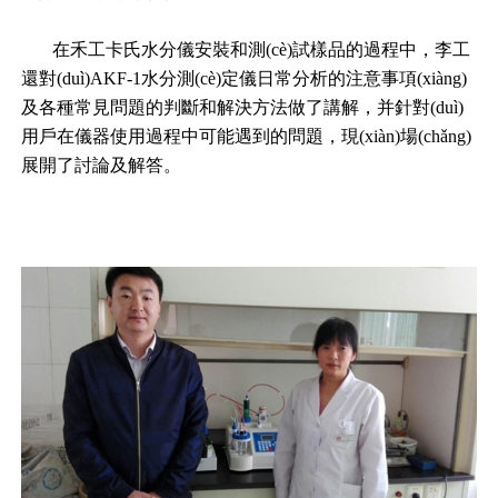
在禾工卡氏水分儀安裝和測(cè)試樣品的過程中，李工
還對(duì)AKF-1水分測(cè)定儀日常分析的注意事項(xiàng)
及各種常見問題的判斷和解決方法做了講解，并針對(duì)
用戶在儀器使用過程中可能遇到的問題，現(xiàn)場(chǎng)
展開了討論及解答。