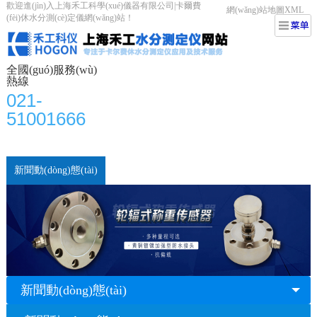
歡迎進(jìn)入上海禾工科學(xué)儀器有限公司|卡爾費
網(wǎng)站地圖XML
(fèi)休水分測(cè)定儀網(wǎng)站！
全國(guó)服務(wù)
熱線
021-
51001666
首頁(yè)
水分測(cè)定儀
行業(yè)檢測(cè)案例
新聞動(dòng)態(tài)
技術(shù)支持
關(guān)于我們
新聞動(dòng)態(tài)