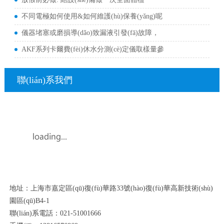
不同電極如何使用&如何維護(hù)保養(yǎng)呢
儀器堵塞或磨損導(dǎo)致漏液引發(fā)故障，
AKF系列卡爾費(fèi)休水分測(cè)定儀取樣量參
聯(lián)系我們
地址：上海市嘉定區(qū)復(fù)華路33號(hào)復(fù)華高新技術(shù)
園區(qū)B4-1
聯(lián)系電話：021-51001666