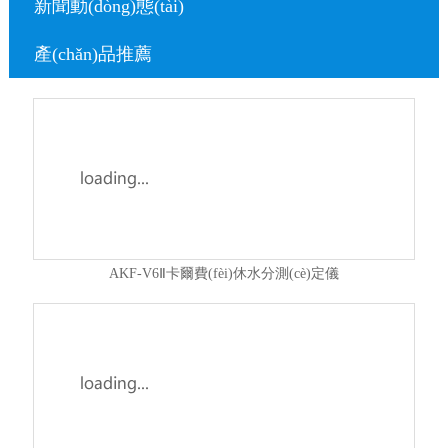
新聞動(dòng)態(tài)
產(chǎn)品推薦
AKF-V6Ⅱ卡爾費(fèi)休水分測(cè)定儀