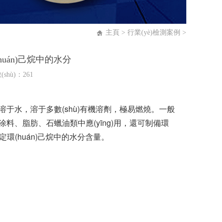
主頁
>
行業(yè)檢測案例
>
uán)己烷中的水分
shù)：
261
不溶于水，溶于多數(shù)有機溶劑，極易燃燒。一般
脂、涂料、脂肪、石蠟油類中應(yīng)用，還可制備環
定環(huán)己烷中的水分含量。