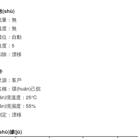
(shù)
流量：無
溫度：無
檔位：自動
速度：5
扣除：漂移
件
來源：客戶
名稱：環(huán)己烷
uán)境溫度：25℃
uán)境濕度：55%
測定：漂移
hù)據(jù)