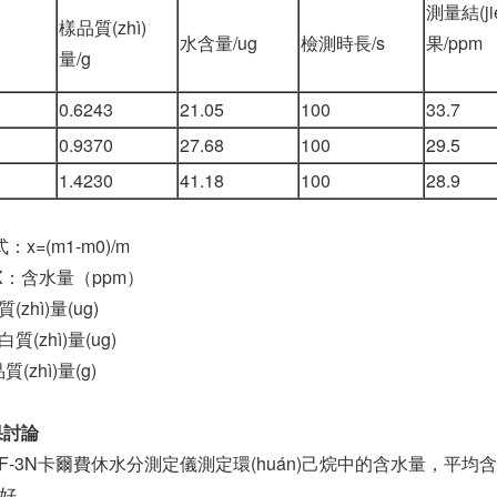
測量結(ji
樣品質(zhì)
水含量/ug
檢測時長/s
果/ppm
量/g
0.6243
21.05
100
33.7
0.9370
27.68
100
29.5
1.4230
41.18
100
28.9
x=(m1-m0)/m
X：含水量（ppm）
(zhì)量(ug)
質(zhì)量(ug)
(zhì)量(g)
)果討論
F-3N卡爾費休水分測定儀測定環(huán)己烷中的含水量，平均
。