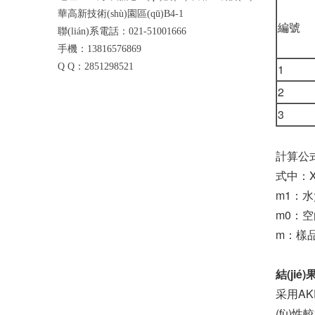
華高新技術(shù)園區(qū)B4-1
編號
聯(lián)系電話：021-51001666
手機：13816576869
Q Q：2851298521
1
2
3
計算公式：
式中：
m1：水質
m0：空白
m：樣品質
結(jié
采用AK
(fù)性較好