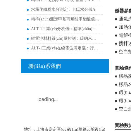
儀器參數
水霧化鐵粉水分測定：卡氏水分儀A
● 通氣
精準(zhǔn)測定甲基丙烯酸甲酯酸值：CT-1
● 加熱
ALT-1工業(yè)分析儀：精準(zhǔn)監(jiān)控鋰電/芯片
● 電解
鋰電池材料質(zhì)量控制：碳納米管含水
● 攪拌
ALT-1工業(yè)在線電位滴定儀：行業(yè)解決方
● 空白
聯(lián)系我們
實驗條
● 樣品
● 樣品
● 環(h
● 環(h
● 空白
實驗數(s
地址：上海市嘉定區(qū)復(fù)華路33號復(fù)