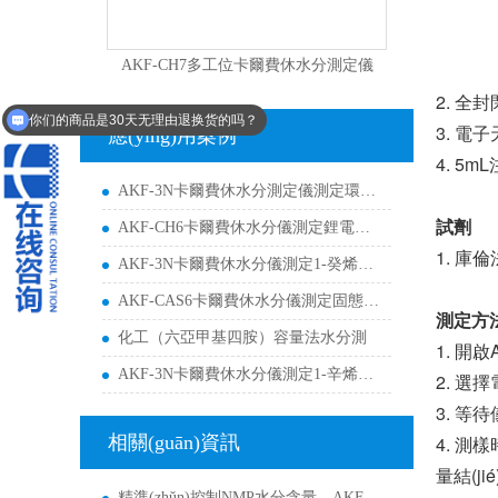
AKF-CH7多工位卡爾費休水分測定儀
2. 全
你们的商品是30天无理由退换货的吗？
3. 電子天
應(yīng)用案例
4. 5m
AKF-3N卡爾費休水分測定儀測定環(huán)己烷
試劑
AKF-CH6卡爾費休水分儀測定鋰電池膠帶
1. 庫
AKF-3N卡爾費休水分儀測定1-癸烯水分含
AKF-CAS6卡爾費休水分儀測定固態(tài)電池硅
測定方
化工（六亞甲基四胺）容量法水分測
1. 開
AKF-3N卡爾費休水分儀測定1-辛烯水分含
2. 選
3. 等
相關(guān)資訊
4. 測樣
量結(ji
精準(zhǔn)控制NMP水分含量，AKF-3N助力新能