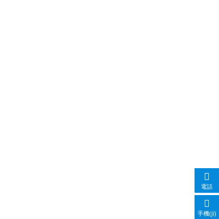
電話
手機(jī)