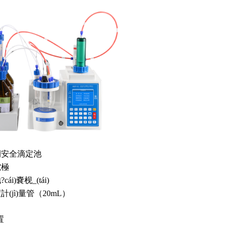
閉安全滴定池
電極
cái)嚢枧_(tái)
計(jì)量管（20mL）
置