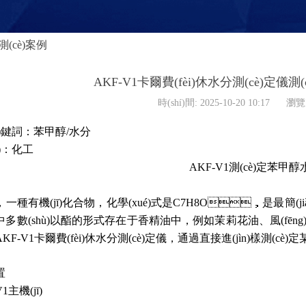
測(cè)案例
AKF-V1卡爾費(fèi)休水分測(cè)定儀
時(shí)間: 2025-10-20 10:17
瀏覽
ān)鍵詞：苯甲醇/水分
è)：化工
AKF-V1測(cè)定苯甲
，一種有機(jī)化合物，化學(xué)式是C7H8O，是最簡
多數(shù)以酯的形式存在于香精油中，例如茉莉花油、風(fēng)
F-V1卡爾費(fèi)休水分測(cè)定儀，通過直接進(jìn)樣測(cè)定
置
1主機(jī)