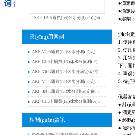
●滴定劑：
●滴定度：
AKF-1B卡爾費(fèi)休水分測(cè)定儀
●溶劑：
測(cè)
應(yīng)用案例
1. 使
2. 使用
AKF-V1卡爾費(fèi)休水分測(cè)定儀測(cè)定苯甲醇
3. 用經
AKF-CH6卡爾費(fèi)休水分儀測(cè)定骨水泥材料
下，
AKF-V6卡爾費(fèi)休水分滴定儀測(cè)定3-羥基丙
4. 重復
5. 待
AKF-V1卡爾費(fèi)休水分測(cè)定儀測(cè)定磷酸水
AKF-3N卡爾費(fèi)水分測(cè)定儀測(cè)定三乙胺水
儀器參數(
AKF-CH6卡爾費(fèi)休水分儀測(cè)定高鎳三元材
● 計(j
● 滴定延
相關(guān)資訊
● 終點(d
● 漂移
硫化物固態(tài)電解質(zhì)水分含量測(cè)定解決