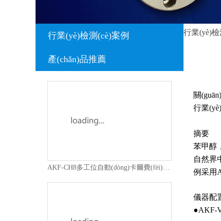
行業(yè)檢
行業(yè)檢測(cè)案例
產(chǎn)品推薦
關(gu
行業(y
摘要
苯甲醇
自然界中
AKF-CH8多工位自動(dòng)卡爾費(fèi)休水分測(cè)定儀
例采用AK
儀器配
●AKF-V