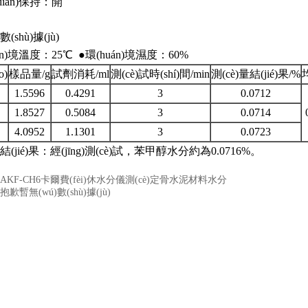
diǎn)保持：開
數(shù)據(jù)
án)境溫度：25℃ ●環(huán)境濕度：60%
o)
樣品量/g
試劑消耗/ml
測(cè)試時(shí)間/min
測(cè)量結(jié)果/%
1.5596
0.4291
3
0.0712
1.8527
0.5084
3
0.0714
4.0952
1.1301
3
0.0723
結(jié)果：經(jīng)測(cè)試，苯甲醇水分約為0.0716%。
KF-CH6卡爾費(fèi)休水分儀測(cè)定骨水泥材料水分
歉暫無(wú)數(shù)據(jù)